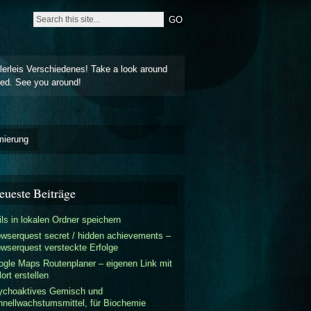
lerleis Verschiedenes! Take a look around
ted. See you around!
mierung
eueste Beiträge
ls in lokalen Ordner speichern
wserquest secret / hidden achievements –
wserquest versteckte Erfolge
gle Maps Routenplaner – eigenen Link mit
lort erstellen
ychoaktives Gemisch und
nellwachstumsmittel, für Biochemie