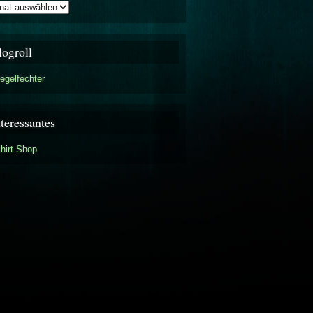
iv
logroll
egelfechter
nteressantes
hirt Shop