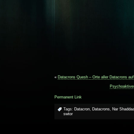
«
Datacrons Quesh – Orte aller Datacrons au
Psychoaktive
Permanent Link
Tags:
Datacron
,
Datacrons
,
Nar Shadda
swtor