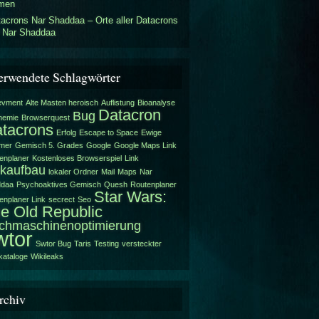
rmen
acrons Nar Shaddaa – Orte aller Datacrons
f Nar Shaddaa
erwendete Schlagwörter
evment
Alte Masten heroisch
Auflistung
Bioanalyse
Datacron
Bug
hemie
Browserquest
tacrons
Erfolg
Escape to Space
Ewige
mer
Gemisch 5. Grades
Google
Google Maps Link
enplaner
Kostenloses Browserspiel
Link
nkaufbau
lokaler Ordner
Mail
Maps
Nar
ddaa
Psychoaktives Gemisch
Quesh
Routenplaner
Star Wars:
enplaner Link
secrect
Seo
e Old Republic
chmaschinenoptimierung
wtor
Swtor Bug
Taris
Testing
versteckter
ataloge
Wikileaks
rchiv