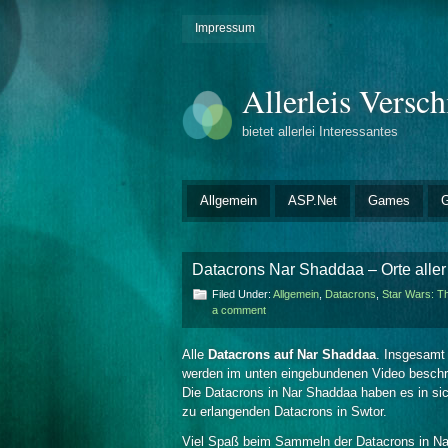
Impressum
Allerleis Versc
bietet allerlei Interessantes
Allgemein
ASP.Net
Games
G
Datacrons Nar Shaddaa – Orte alle
Filed Under:
Allgemein
,
Datacrons
,
Star Wars: T
a comment
Alle
Datacrons auf Nar Shaddaa
. Insgesamt
werden im unten eingebundenen Video beschr
Die Datacrons in Nar Shaddaa haben es in si
zu erlangenden Datacrons in Swtor.
Viel Spaß beim Sammeln der Datacrons in N