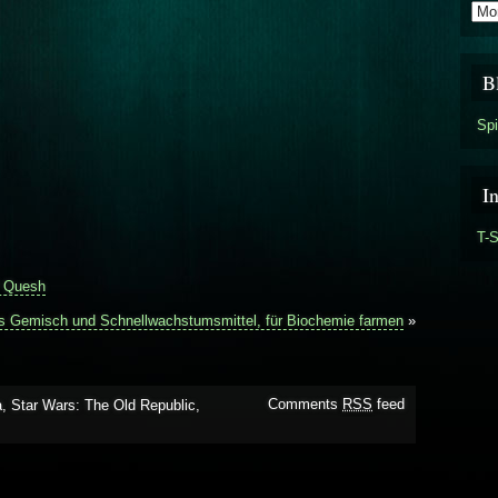
Arch
B
Spi
I
T-S
f Quesh
s Gemisch und Schnellwachstumsmittel, für Biochemie farmen
»
Comments
RSS
feed
a
,
Star Wars: The Old Republic
,