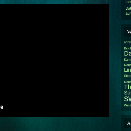
fa
Dat
au
V
achi
Bioc
Da
Kam
Rout
Li
Sha
Rout
Th
Su
s
Webk
A