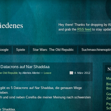
hiedenes
Hey there! Thanks for dropping by Al
and grab the
RSS feed
to stay upda
oogle
Spiele
Star Wars: The Old Republic
Suchmaschinenopti
r Datacrons auf Nar Shaddaa
N
he Old Republic
by Allerleis Allerlei —
Leave
4. März 2012
Mai
Bro
 gibt es 5 Datacrons auf Nar Shaddaa, die genauen Wege
Bro
ieben.
Goo
ch und sind neben Corellia die meiner Meinung nach schwersten
Zie
Ps
Sch
ar Shaddaa.