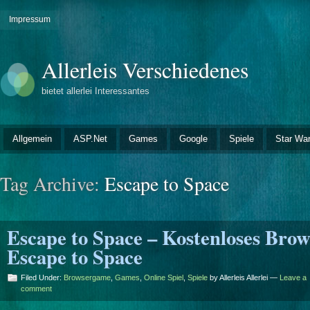
Impressum
Allerleis Verschiedenes
bietet allerlei Interessantes
Allgemein
ASP.Net
Games
Google
Spiele
Star War
Tag Archive:
Escape to Space
Escape to Space – Kostenloses Bro
Escape to Space
Filed Under:
Browsergame
,
Games
,
Online Spiel
,
Spiele
by Allerleis Allerlei —
Leave a
comment